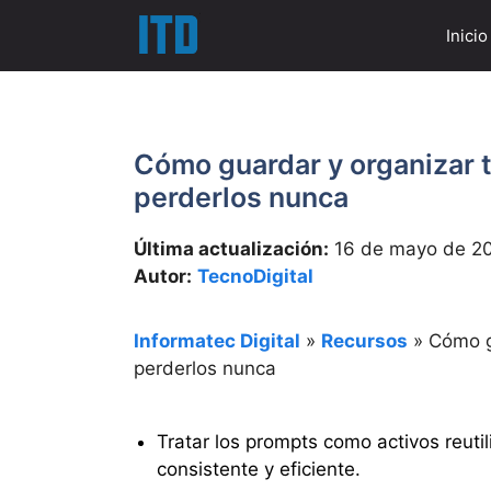
Saltar
Inicio
al
contenido
Cómo guardar y organizar 
perderlos nunca
Última actualización:
16 de mayo de 2
Autor:
TecnoDigital
Informatec Digital
»
Recursos
»
Cómo g
perderlos nunca
Tratar los prompts como activos reuti
consistente y eficiente.