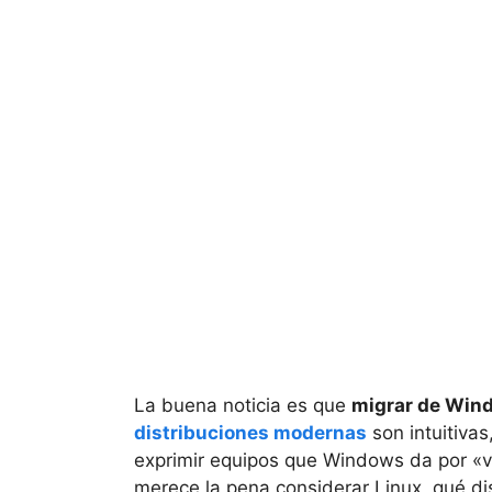
La buena noticia es que
migrar de Wind
distribuciones modernas
son intuitiva
exprimir equipos que Windows da por «vi
merece la pena considerar Linux, qué di