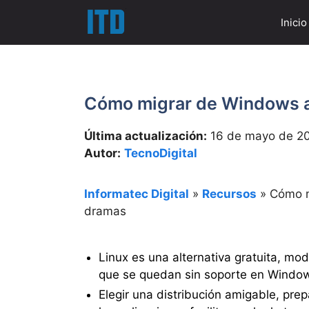
Saltar
Inicio
al
contenido
Cómo migrar de Windows a 
Última actualización:
16 de mayo de 2
Autor:
TecnoDigital
Informatec Digital
»
Recursos
»
Cómo m
dramas
Linux es una alternativa gratuita, mo
que se quedan sin soporte en Window
Elegir una distribución amigable, pre