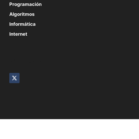
Programación
Algoritmos
Informática
Internet
SÍGUENOS
© 2026 InformaTecDigital
Quienes Somos
Aviso Legal
Contacto