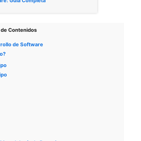
are: Guía Completa
 de Contenidos
rrollo de Software
po?
ipo
ipo