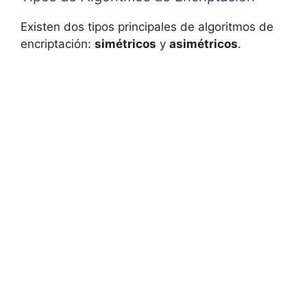
Existen dos tipos principales de algoritmos de
encriptación:
simétricos
y
asimétricos
.