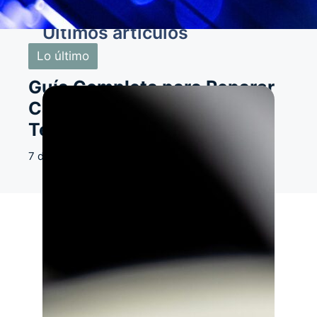
Últimos artículos
Lo último
Guía Completa para Reparar
Cables de Fibra Óptica:
Técnicas y Herramientas
7 de agosto de 2026
Hardware
,
Redes