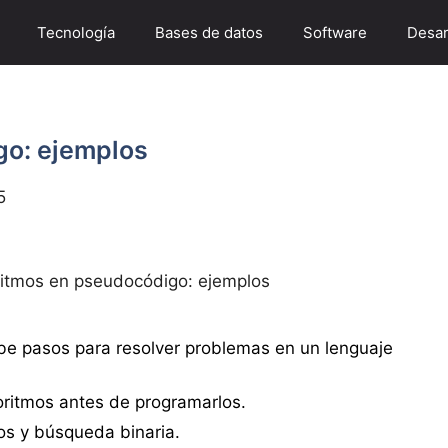
Tecnología
Bases de datos
Software
Desar
go: ejemplos
5
ritmos en pseudocódigo: ejemplos
be pasos para resolver problemas en un lenguaje
oritmos antes de programarlos.
os y búsqueda binaria.