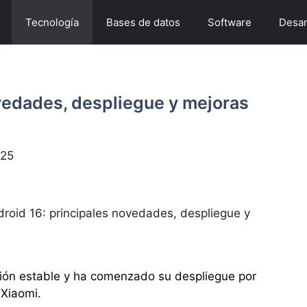
Tecnología
Bases de datos
Software
Desar
vedades, despliegue y mejoras
025
roid 16: principales novedades, despliegue y
sión estable y ha comenzado su despliegue por
Xiaomi.