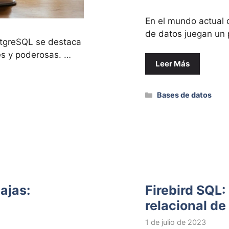
En el mundo actual d
de datos juegan un 
stgreSQL se destaca
es y poderosas. …
Leer Más
Categorías
Bases de datos
ajas:
Firebird SQL:
relacional de
1 de julio de 2023