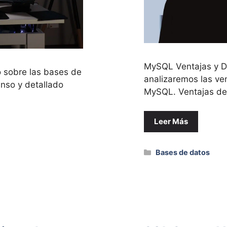
MySQL Ventajas y D
o sobre las bases de
analizaremos las ve
enso y detallado
MySQL. Ventajas de
Leer Más
Categorías
Bases de datos