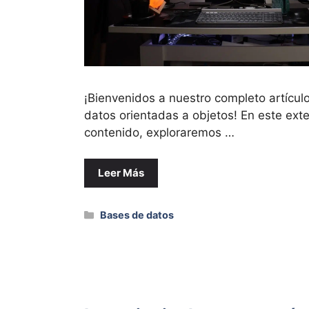
¡Bienvenidos a nuestro completo artícul
datos orientadas a objetos! En este ext
contenido, exploraremos …
Leer Más
Categorías
Bases de datos