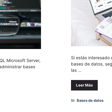
Si estás interesado
QL Microsoft Server,
bases de datos, se
 administrar bases
las …
Leer Más
Categorías
Bases de datos