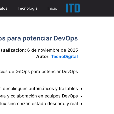
Salta
atos
Tecnología
Inicio
a
contenid
ps para potenciar DevOps
ctualización:
6 de noviembre de 2025
Autor:
TecnoDigital
cios de GitOps para potenciar DevOps
n despliegues automáticos y trazables.
oría y colaboración en equipos DevOps.
ux sincronizan estado deseado y real.