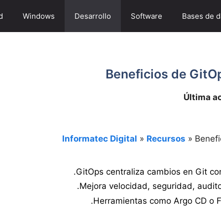
d
Windows
Desarrollo
Software
Bases de d
Beneficios de GitO
Última a
Informatec Digital
»
Recursos
»
Benefi
GitOps centraliza cambios en Git co
Mejora velocidad, seguridad, audit
Herramientas como Argo CD o Fl