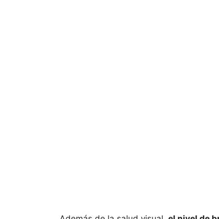
Además de la salud visual,
el nivel de 