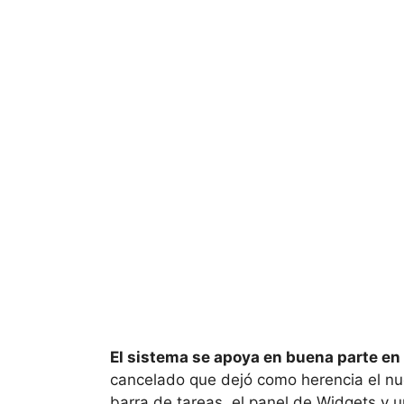
El sistema se apoya en buena parte en
cancelado que dejó como herencia el nue
barra de tareas, el panel de Widgets y