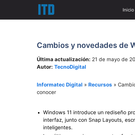
Saltar
Inicio
al
contenido
Cambios y novedades de W
Última actualización:
21 de mayo de 2
Autor:
TecnoDigital
Informatec Digital
»
Recursos
»
Cambio
conocer
Windows 11 introduce un rediseño prof
interfaz, junto con Snap Layouts, escr
inteligentes.