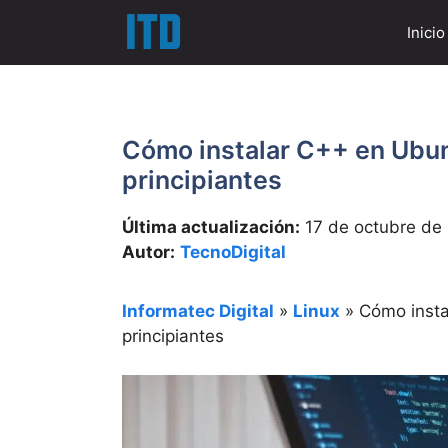
Saltar
Inicio
al
contenido
Cómo instalar C++ en Ubun
principiantes
Última actualización:
17 de octubre de
Autor:
TecnoDigital
Informatec Digital
»
Linux
»
Cómo insta
principiantes