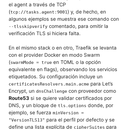
el agent a través de TCP
(
) y, de hecho, en
tcp://tasks.agent:9001
algunos ejemplos se muestra ese comando con
comentado, para omitir la
--tlsskipverify
verificación TLS si hiciera falta.
En el mismo stack o en otro, Traefik se levanta
con el provider Docker en modo Swarm
(
en TOML o la opción
swarmMode = true
equivalente en flags), observando los servicios
etiquetados. Su configuración incluye un
para Let’s
certificatesResolvers.main.acme
Encrypt, un
con proveedor como
dnsChallenge
Route53
si se quiere validar certificados por
DNS, y un bloque de
donde, por
tls.options
ejemplo, se fuerza
minVersion =
para el perfil por defecto y se
"VersionTLS13"
define una lista explícita de
para
cipherSuites