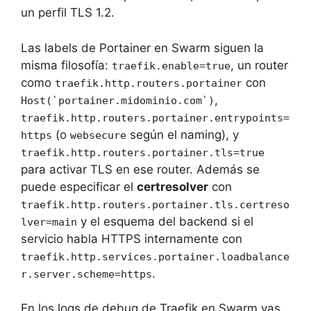
un perfil TLS 1.2.
Las labels de Portainer en Swarm siguen la
misma filosofía:
, un router
traefik.enable=true
como
con
traefik.http.routers.portainer
,
Host(`portainer.midominio.com`)
traefik.http.routers.portainer.entrypoints=
(o
según el naming), y
https
websecure
traefik.http.routers.portainer.tls=true
para activar TLS en ese router. Además se
puede especificar el
certresolver
con
traefik.http.routers.portainer.tls.certreso
y el esquema del backend si el
lver=main
servicio habla HTTPS internamente con
traefik.http.services.portainer.loadbalance
.
r.server.scheme=https
En los logs de debug de Traefik en Swarm vas