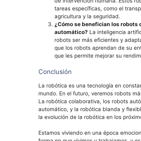
de intervención humana. Estos ro
tareas específicas, como el transp
agricultura y la seguridad.
¿Cómo se benefician los robots de
automático?
La inteligencia artif
robots ser más eficientes y adapt
que los robots aprendan de su ent
que les permite mejorar su rendim
Conclusión
La robótica es una tecnología en consta
mundo. En el futuro, veremos robots más 
La robótica colaborativa, los robots autón
automático, y la robótica blanda y flex
la evolución de la robótica en los próxi
Estamos viviendo en una época emociona
forma en que vivimos y trabajamos, y e