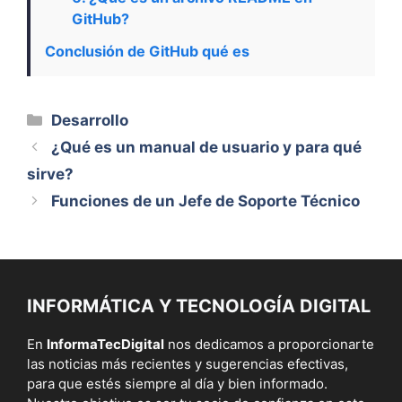
GitHub?
Conclusión de GitHub qué es
Categorías
Desarrollo
¿Qué es un manual de usuario y para qué
sirve?
Funciones de un Jefe de Soporte Técnico
INFORMÁTICA Y TECNOLOGÍA DIGITAL
En
InformaTecDigital
nos dedicamos a proporcionarte
las noticias más recientes y sugerencias efectivas,
para que estés siempre al día y bien informado.