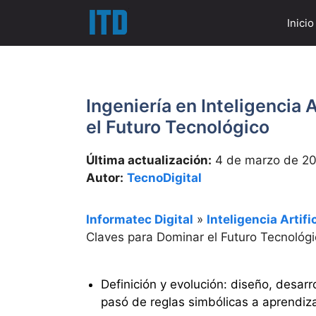
Saltar
Inicio
al
contenido
Ingeniería en Inteligencia 
el Futuro Tecnológico
Última actualización:
4 de marzo de 2
Autor:
TecnoDigital
Informatec Digital
»
Inteligencia Artific
Claves para Dominar el Futuro Tecnológ
Definición y evolución: diseño, desarr
pasó de reglas simbólicas a aprendiz