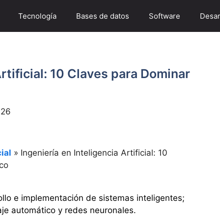
Tecnología
Bases de datos
Software
Desar
Artificial: 10 Claves para Dominar
026
ial
»
Ingeniería en Inteligencia Artificial: 10
ico
ollo e implementación de sistemas inteligentes;
aje automático y redes neuronales.