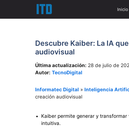
Saltar
Inicio
al
contenido
Descubre Kaiber: La IA que
audiovisual
Última actualización:
28 de julio de 20
Autor:
TecnoDigital
Informatec Digital
»
Inteligencia Artific
creación audiovisual
Kaiber permite generar y transformar 
intuitiva.