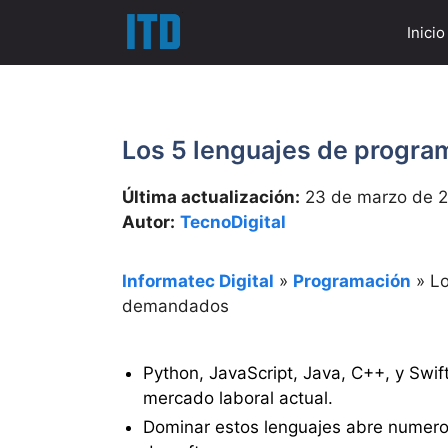
Saltar
Inicio
al
contenido
Los 5 lenguajes de progr
Última actualización:
23 de marzo de 
Autor:
TecnoDigital
Informatec Digital
»
Programación
»
Lo
demandados
Python, JavaScript, Java, C++, y Swi
mercado laboral actual.
Dominar estos lenguajes abre numeros