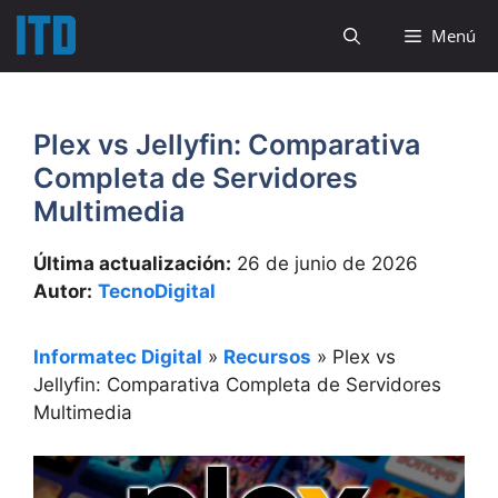
Saltar
Menú
al
contenido
Plex vs Jellyfin: Comparativa
Completa de Servidores
Multimedia
Última actualización:
26 de junio de 2026
Autor:
TecnoDigital
Informatec Digital
»
Recursos
»
Plex vs
Jellyfin: Comparativa Completa de Servidores
Multimedia