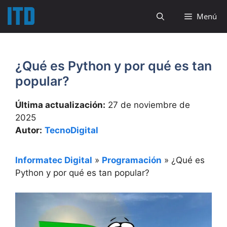
Saltar
Menú
al
contenido
¿Qué es Python y por qué es tan
popular?
Última actualización:
27 de noviembre de
2025
Autor:
TecnoDigital
Informatec Digital
»
Programación
»
¿Qué es
Python y por qué es tan popular?