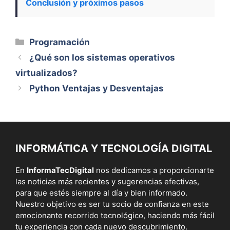
Conclusión y próximos pasos
Categorías
Programación
¿Qué son los sistemas operativos
virtualizados?
Python Ventajas y Desventajas
INFORMÁTICA Y TECNOLOGÍA DIGITAL
En
InformaTecDigital
nos dedicamos a proporcionarte
las noticias más recientes y sugerencias efectivas,
para que estés siempre al día y bien informado.
Nuestro objetivo es ser tu socio de confianza en este
emocionante recorrido tecnológico, haciendo más fácil
tu experiencia con cada nuevo descubrimiento.