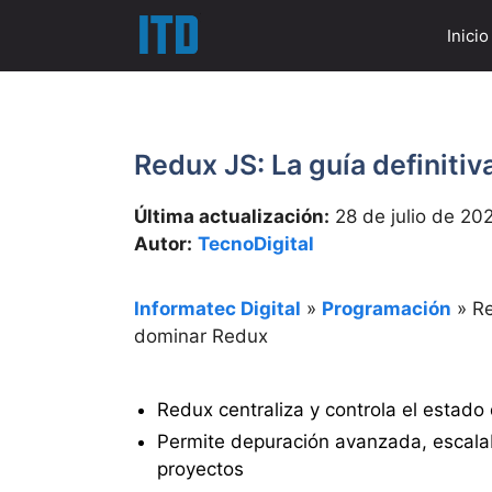
Saltar
Inicio
al
contenido
Redux JS: La guía definiti
Última actualización:
28 de julio de 20
Autor:
TecnoDigital
Informatec Digital
»
Programación
»
Re
dominar Redux
Redux centraliza y controla el estado 
Permite depuración avanzada, escalab
proyectos