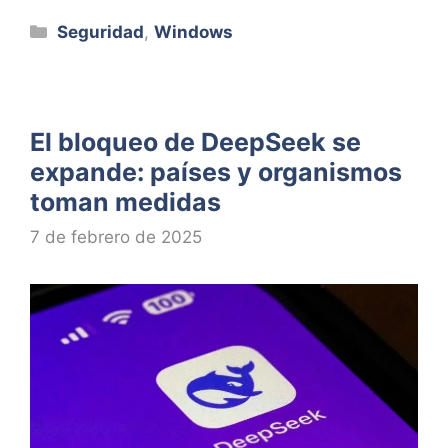
Categorías
Seguridad
,
Windows
El bloqueo de DeepSeek se
expande: países y organismos
toman medidas
7 de febrero de 2025