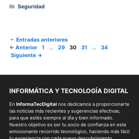
Categorías
Seguridad
Entradas anteriores
Página
Página
Página
Página
Página
←
Anterior
1
…
29
30
31
…
34
Siguiente
→
INFORMÁTICA Y TECNOLOGÍA DIGITAL
En
InformaTecDigital
nos dedicamos a proporcionarte
las noticias más recientes y sugerencias efectivas,
para que estés siempre al día y bien informado.
Nuestro objetivo es ser tu socio de confianza en este
emocionante recorrido tecnológico, haciendo más fácil
tu experiencia con cada nuevo descubrimiento.