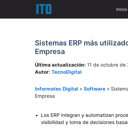
Saltar
Inicio
al
contenido
Sistemas ERP más utilizado
Empresa
Última actualización:
11 de octubre de
Autor:
TecnoDigital
Informatec Digital
»
Software
»
Sistema
Empresa
Los ERP integran y automatizan proce
visibilidad y toma de decisiones bas