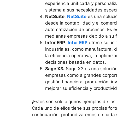
experiencia unificada y personaliz
sistema a sus necesidades especí
NetSuite
:
NetSuite
es una soluci
desde la contabilidad y el comerci
automatización de procesos. Es e
medianas empresas debido a su fa
Infor ERP
:
Infor ERP
ofrece soluci
industriales, como manufactura, di
la eficiencia operativa, la optimi
decisiones basada en datos.
Sage X3
: Sage X3 es una solució
empresas como a grandes corpor
gestión financiera, producción, in
mejorar su eficiencia y productivi
¡Estos son solo algunos ejemplos de los
Cada uno de ellos tiene sus propias forta
continuación, profundizaremos en cada s