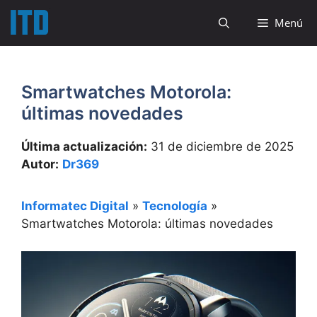
Saltar
Menú
al
contenido
Smartwatches Motorola:
últimas novedades
Última actualización:
31 de diciembre de 2025
Autor:
Dr369
Informatec Digital
»
Tecnología
»
Smartwatches Motorola: últimas novedades