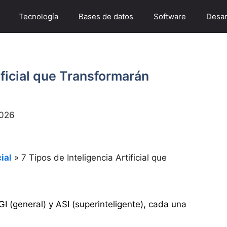
Tecnología
Bases de datos
Software
Desar
ificial que Transformarán
2026
ial
»
7 Tipos de Inteligencia Artificial que
GI (general) y ASI (superinteligente), cada una