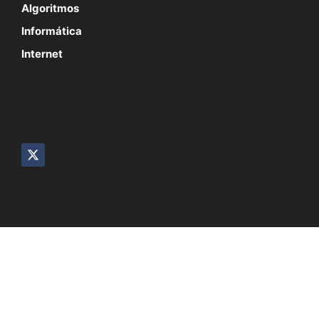
Algoritmos
Informática
Internet
SÍGUENOS
© 2026 InformaTecDigital
Quienes Somos
Aviso Legal
Contacto