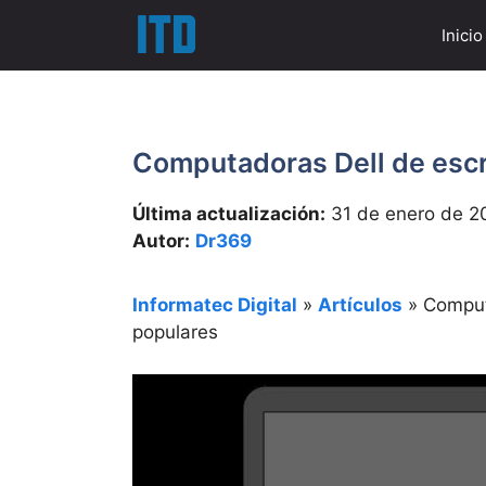
Saltar
Inicio
al
contenido
Computadoras Dell de escr
Última actualización:
31 de enero de 2
Autor:
Dr369
Informatec Digital
»
Artículos
»
Comput
populares