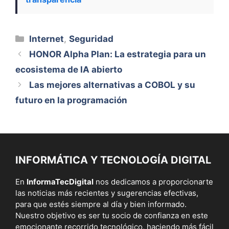
Categorías
Internet
,
Seguridad
HONOR Alpha Plan: La estrategia para un
ecosistema de IA abierto
Las mejores alternativas a COBOL y su
futuro en la programación
INFORMÁTICA Y TECNOLOGÍA DIGITAL
En
InformaTecDigital
nos dedicamos a proporcionarte
las noticias más recientes y sugerencias efectivas,
para que estés siempre al día y bien informado.
Nuestro objetivo es ser tu socio de confianza en este
emocionante recorrido tecnológico, haciendo más fácil