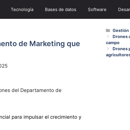
Tecnología
Bases de datos
Software
Desar
Categorí
Gestión
Drones a
mento de Marketing que
campo
Drones p
agricultores
025
iones del Departamento de
ial para impulsar el crecimiento y