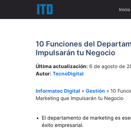
Saltar
Inicio
al
contenido
10 Funciones del Departa
Impulsarán tu Negocio
Última actualización:
6 de agosto de 2
Autor:
TecnoDigital
Informatec Digital
»
Gestión
»
10 Func
Marketing que Impulsarán tu Negocio
El departamento de marketing es esenc
éxito empresarial.