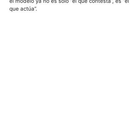
el modelo ya no es solo “el que contesta”, es “el
que actúa”.