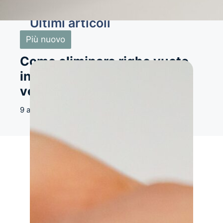
Ultimi articoli
Più nuovo
Come eliminare righe vuote
in Excel in modo semplice e
veloce
9 agosto 2026
Produttività