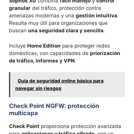
Sophos XG
combina
fácil manejo
y
control
granular
del tráfico, protección contra
amenazas modernas y una
gestión intuitiva
.
Resulta muy útil para organizaciones que
buscan
una seguridad clara y sencilla
.
Incluye
Home Edition
para proteger redes
domésticas, con capacidades de
priorización
de tráfico, informes y VPN
.
Guía de seguridad online básica para
navegar sin riesgos
Check Point NGFW: protección
multicapa
Check Point
proporciona protección avanzada
para
aplicaciones y tráfico cifrado
, con un