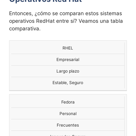
Entonces, ¿cómo se comparan estos sistemas
operativos RedHat entre sí? Veamos una tabla
comparativa.
RHEL
SISTEMAS
USO
OPERATIVOS
ACTUALIZACION
COMÚN
Empresarial
RED HAT
Largo plazo
Estable, Seguro
Fedora
Personal
Frecuentes