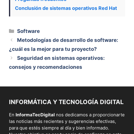
Conclusión de sistemas operativos Red Hat
Categorías
Software
Metodologías de desarrollo de software:
¿cuál es la mejor para tu proyecto?
Seguridad en sistemas operativos:
consejos y recomendaciones
INFORMÁTICA Y TECNOLOGÍA DIGITAL
En
InformaTecDigital
nos dedicamos a proporcionarte
las noticias más recientes y sugerencias efectivas,
para que estés siempre al día y bien informado.