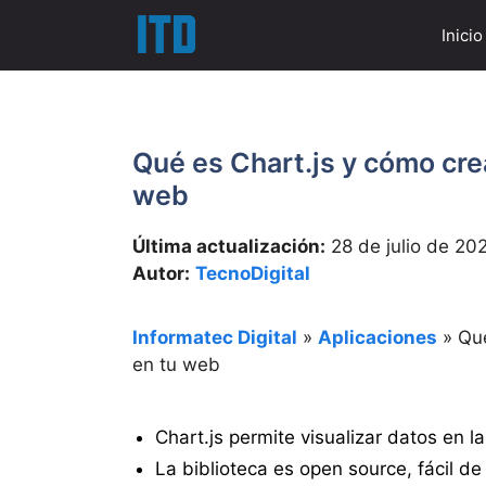
Saltar
Inicio
al
contenido
Qué es Chart.js y cómo crea
web
Última actualización:
28 de julio de 20
Autor:
TecnoDigital
Informatec Digital
»
Aplicaciones
»
Qué
en tu web
Chart.js permite visualizar datos en l
La biblioteca es open source, fácil de