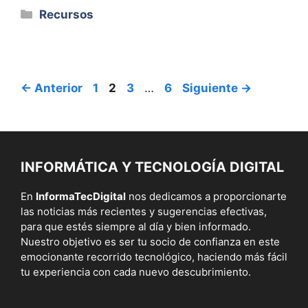
Categorías
Recursos
Página
Página
Página
Página
←
Anterior
1
2
3
…
6
Siguiente
→
INFORMÁTICA Y TECNOLOGÍA DIGITAL
En
InformaTecDigital
nos dedicamos a proporcionarte
las noticias más recientes y sugerencias efectivas,
para que estés siempre al día y bien informado.
Nuestro objetivo es ser tu socio de confianza en este
emocionante recorrido tecnológico, haciendo más fácil
tu experiencia con cada nuevo descubrimiento.