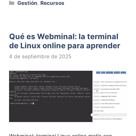
Categorías
Gestión
,
Recursos
Qué es Webminal: la terminal
de Linux online para aprender
4 de septiembre de 2025
Webminal: terminal Linux online gratis con