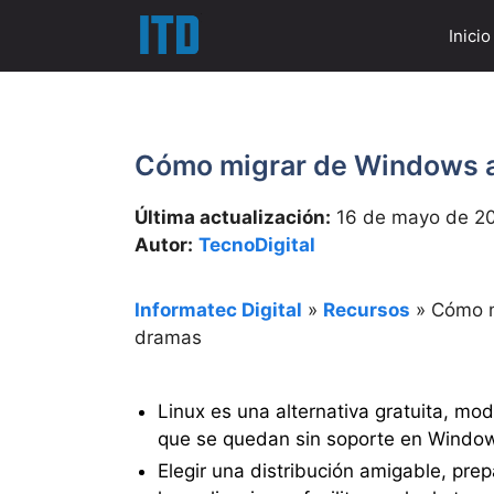
Saltar
Inicio
al
contenido
Cómo migrar de Windows a 
Última actualización:
16 de mayo de 2
Autor:
TecnoDigital
Informatec Digital
»
Recursos
»
Cómo m
dramas
Linux es una alternativa gratuita, mo
que se quedan sin soporte en Window
Elegir una distribución amigable, pre