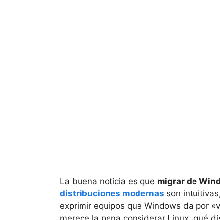
La buena noticia es que
migrar de Wind
distribuciones modernas
son intuitiva
exprimir equipos que Windows da por «vi
merece la pena considerar Linux, qué di