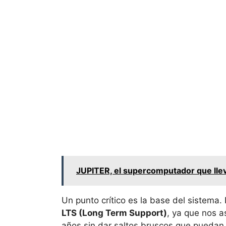
JUPITER, el supercomputador que llev
Un punto crítico es la base del sistema
LTS (Long Term Support)
, ya que nos 
años sin dar saltos bruscos que puedan 