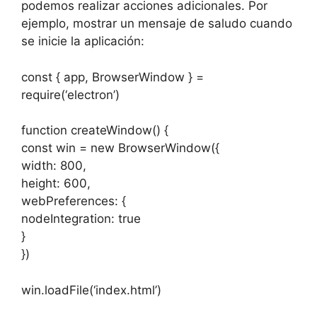
podemos realizar acciones adicionales. Por
ejemplo, mostrar un mensaje de saludo cuando
se inicie la aplicación:
const { app, BrowserWindow } =
require(‘electron’)
function createWindow() {
const win = new BrowserWindow({
width: 800,
height: 600,
webPreferences: {
nodeIntegration: true
}
})
win.loadFile(‘index.html’)