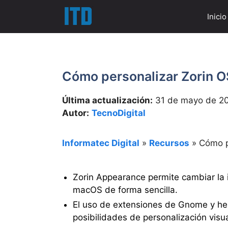
Saltar
Inicio
al
contenido
Cómo personalizar Zorin OS
Última actualización:
31 de mayo de 2
Autor:
TecnoDigital
Informatec Digital
»
Recursos
»
Cómo p
Zorin Appearance permite cambiar la 
macOS de forma sencilla.
El uso de extensiones de Gnome y he
posibilidades de personalización visua