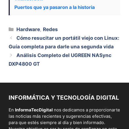
Puertos que ya pasaron a la historia
Categorías
Hardware
,
Redes
Cómo resucitar un portátil viejo con Linux:
Guía completa para darle una segunda vida
Análisis Completo del UGREEN NASync
DXP4800 GT
INFORMÁTICA Y TECNOLOGÍA DIGITAL
En
InformaTecDigital
nos dedicamos a proporcionarte
las noticias más recientes y sugerencias efectivas,
para que estés siempre al día y bien informado.
Nuestro objetivo es ser tu socio de confianza en este