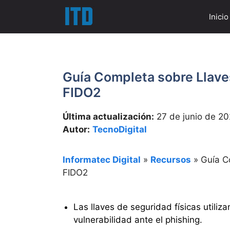
Saltar
Inicio
al
contenido
Guía Completa sobre Llave
FIDO2
Última actualización:
27 de junio de 2
Autor:
TecnoDigital
Informatec Digital
»
Recursos
»
Guía C
FIDO2
Las llaves de seguridad físicas utiliza
vulnerabilidad ante el phishing.