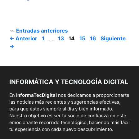
Entradas anteriores
Página
Página
Página
Página
Página
←
Anterior
1
…
13
14
15
16
Siguiente
→
INFORMÁTICA Y TECNOLOGÍA DIGITAL
En
InformaTecDigital
nos dedicamos a proporcionarte
las noticias más recientes y sugerencias efectivas,
para que estés siempre al día y bien informado.
Nuestro objetivo es ser tu socio de confianza en este
emocionante recorrido tecnológico, haciendo más fácil
tu experiencia con cada nuevo descubrimiento.