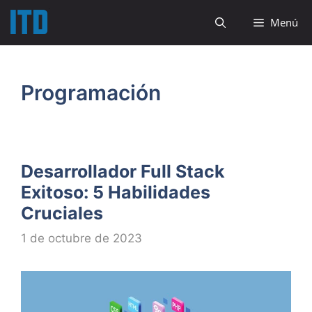
Saltar
Menú
al
contenido
Programación
Desarrollador Full Stack
Exitoso: 5 Habilidades
Cruciales
1 de octubre de 2023