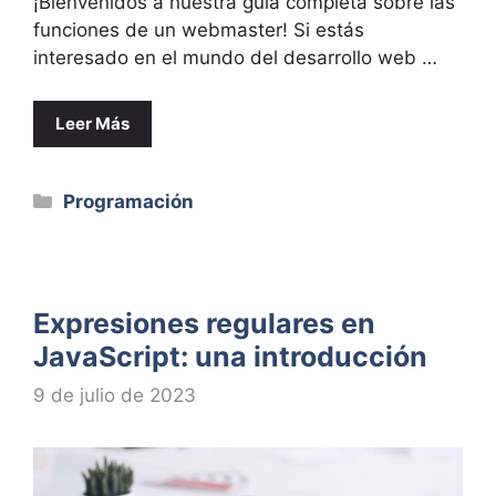
¡Bienvenidos a nuestra guía completa sobre las
funciones de un webmaster! Si estás
interesado en el mundo del desarrollo web …
Leer Más
Categorías
Programación
Expresiones regulares en
JavaScript: una introducción
9 de julio de 2023