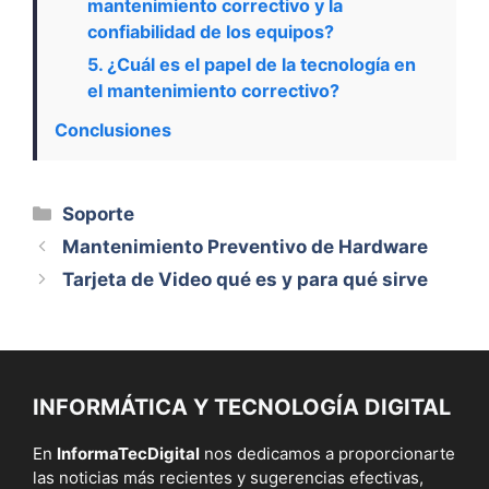
mantenimiento correctivo y la
confiabilidad de los equipos?
5. ¿Cuál es el papel de la tecnología en
el mantenimiento correctivo?
Conclusiones
Categorías
Soporte
Mantenimiento Preventivo de Hardware
Tarjeta de Video qué es y para qué sirve
INFORMÁTICA Y TECNOLOGÍA DIGITAL
En
InformaTecDigital
nos dedicamos a proporcionarte
las noticias más recientes y sugerencias efectivas,